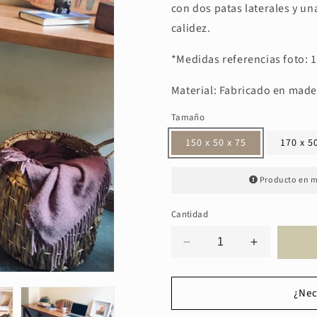
con dos patas laterales y un
calidez.
*
Medidas referencias foto
:
1
Material: Fabricado en made
Tamaño
150 x 50 x 75
170 x 5
Producto en m
Cantidad
Reducir
Aumentar
cantidad
cantidad
para
para
Escritorio
Escritorio
¿Nec
Bogotá
Bogotá