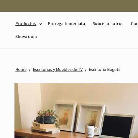
Ir
directamente
al contenido
Productos
Entrega Inmediata
Sobre nosotros
Con
Showroom
Home
/
Escritorios y Muebles de TV
/
Escritorio Bogotá
Ir
directamente
a la
información
del producto