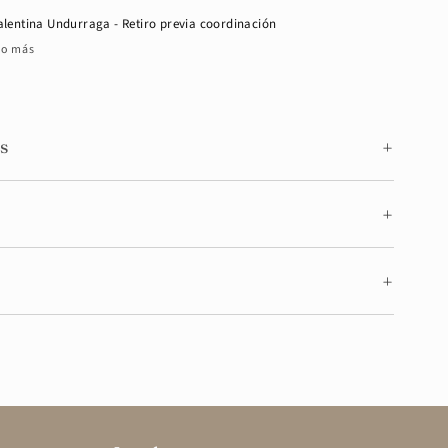
alentina Undurraga - Retiro previa coordinación
 o más
s