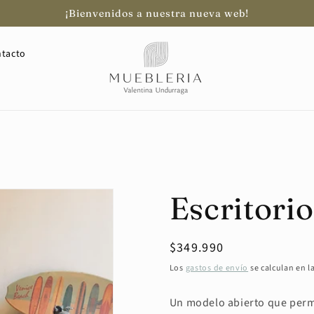
¡Bienvenidos a nuestra nueva web!
tacto
Escritori
Precio
$349.990
habitual
Los
gastos de envío
se calculan en l
Un modelo abierto que permi