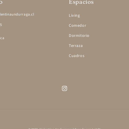
o
Espacios
entinaundurraga.cl
Living
95
Comedor
Dormitorio
ica
Terraza
Cuadros
Instagram
Formas