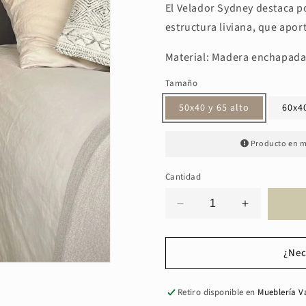
El Velador Sydney destaca por
estructura liviana, que apor
Material: Madera enchapada d
Tamaño
50x40 y 65 alto
60x40
Producto en m
Cantidad
Reducir
Aumentar
cantidad
cantidad
para
para
Velador
Velador
¿Nec
Sydney
Sydney
Retiro disponible en
Mueblería V