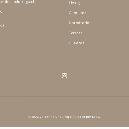
entinaundurraga.cl
Living
95
Comedor
Dormitorio
ica
Terraza
Cuadros
Instagram
Formas
© 2026,
Valentina Undurraga
| Creado por
Lab51
de