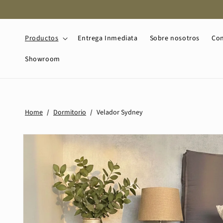
Ir
directamente
al contenido
Productos
Entrega Inmediata
Sobre nosotros
Con
Showroom
Home
/
Dormitorio
/
Velador Sydney
Ir
directamente
a la
información
del producto