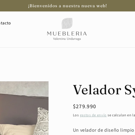
¡Bienvenidos a nuestra nueva web!
tacto
Velador 
Precio
$279.990
habitual
Los
gastos de envío
se calculan en l
Un velador de diseño limpio